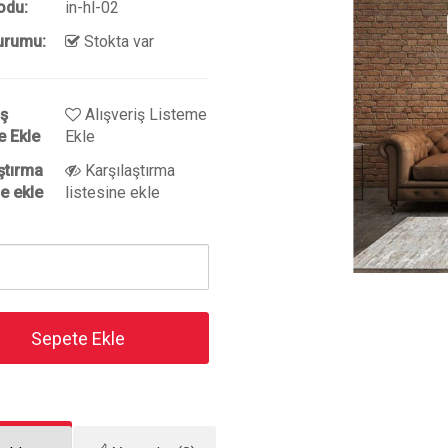
odu:
in-hl-02
urumu:
Stokta var
iş
Alışveriş Listeme
e Ekle
Ekle
ştırma
Karşılaştırma
ne ekle
listesine ekle
Sepete Ekle