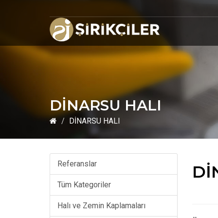
DİNARSU HALI
DİNARSU HALI
Referanslar
Dİ
Tüm Kategoriler
Halı ve Zemin Kaplamaları