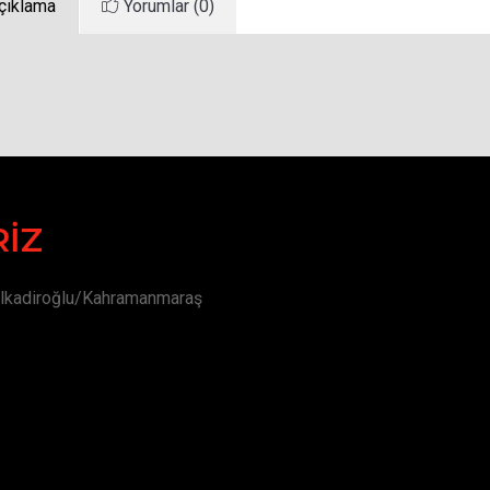
çıklama
Yorumlar (0)
IZ
ulkadiroğlu/Kahramanmaraş